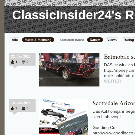
ClassicInsider24's
Alle
Markt & Meinung
Sortieren nach:
Datum
Views
Rating
Batmobile se
22. Jan 2013
1
0
DAS ist wirklich i
http://money.cn
obile-sold/inde
WEITER
Scottsdale Arizo
19. Jan 2013
2
3
Das Auktionsjahr begi
sich hinbewegt.
Gooding Co.
http://www.goodingco