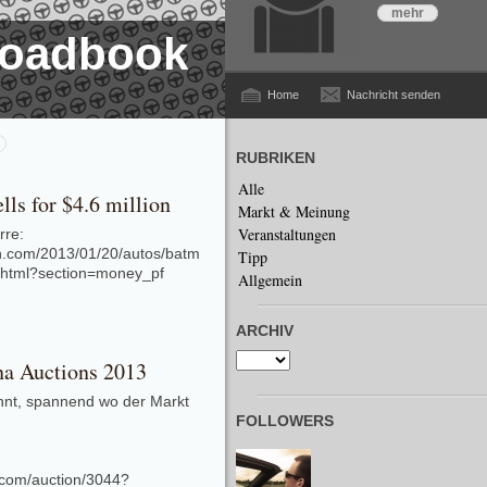
mehr
 Roadbook
Home
Nachricht senden
RUBRIKEN
Alle
lls for $4.6 million
Markt & Meinung
Veranstaltungen
rre:
n.com/2013/01/20/autos/batm
Tipp
x.html?section=money_pf
Allgemein
ARCHIV
na Auctions 2013
nnt, spannend wo der Markt
FOLLOWERS
.com/auction/3044?