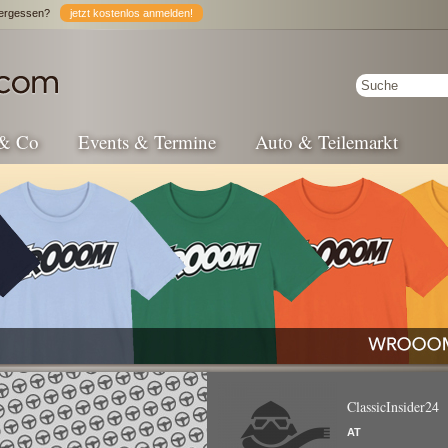
ergessen?
jetzt kostenlos anmelden!
 & Co
Events & Termine
Auto & Teilemarkt
ClassicInsider24
AT